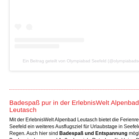
Ein Beitrag geteilt von Olympiabad Seefeld (@olympiabads
Badespaß pur in der ErlebnisWelt Alpenbad
Leutasch
Mit der ErlebnisWelt Alpenbad Leutasch bietet die Ferienr
Seefeld ein weiteres Ausflugsziel für Urlaubstage in Seefel
Regen. Auch hier sind
Badespaß und Entspannung
mögl