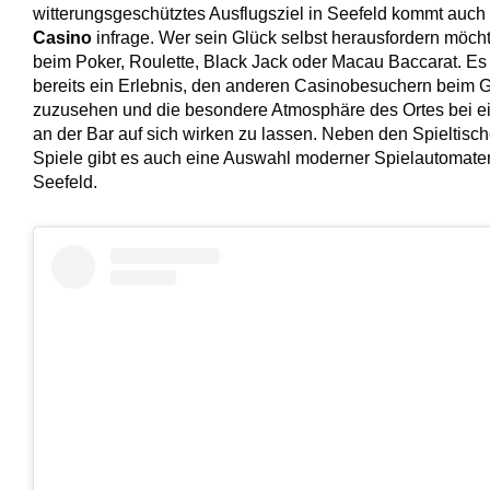
witterungsgeschütztes Ausflugsziel in Seefeld kommt auch
Casino
infrage. Wer sein Glück selbst herausfordern möch
beim Poker, Roulette, Black Jack oder Macau Baccarat. Es 
bereits ein Erlebnis, den anderen Casinobesuchern beim G
zuzusehen und die besondere Atmosphäre des Ortes bei e
an der Bar auf sich wirken zu lassen. Neben den Spieltisch
Spiele gibt es auch eine Auswahl moderner Spielautomate
Seefeld.