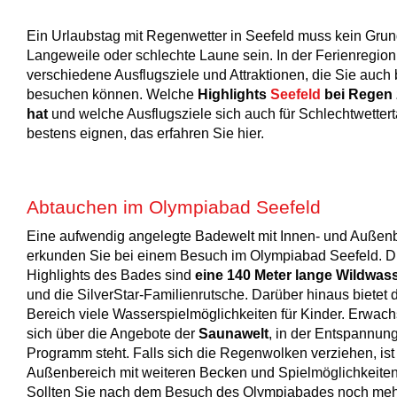
Ein Urlaubstag mit Regenwetter in Seefeld muss kein Grun
Langeweile oder schlechte Laune sein. In der Ferienregion 
verschiedene Ausflugsziele und Attraktionen, die Sie auch
besuchen können. Welche
Highlights
Seefeld
bei Regen 
hat
und welche Ausflugsziele sich auch für Schlechtwetter
bestens eignen, das erfahren Sie hier.
Abtauchen im Olympiabad Seefeld
Eine aufwendig angelegte Badewelt mit Innen- und Außen
erkunden Sie bei einem Besuch im Olympiabad Seefeld. D
Highlights des Bades sind
eine 140 Meter lange Wildwas
und die SilverStar-Familienrutsche. Darüber hinaus bietet 
Bereich viele Wasserspielmöglichkeiten für Kinder. Erwac
sich über die Angebote der
Saunawelt
, in der Entspannun
Programm steht. Falls sich die Regenwolken verziehen, ist
Außenbereich mit weiteren Becken und Spielmöglichkeiten
Sollten Sie nach dem Besuch des Olympiabades noch mehr