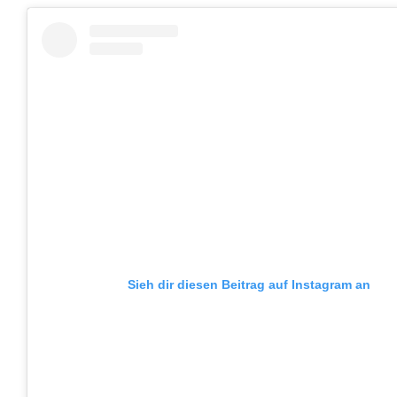
Sieh dir diesen Beitrag auf Instagram an