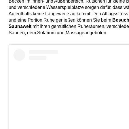
Becken im Innen- und Außenbereich, Rutschen für kleine 
und verschiedene Wasserspielplätze sorgen dafür, dass w
Aufenthalts keine Langeweile aufkommt. Den Alltagsstres
und eine Portion Ruhe genießen können Sie beim
Besuch
Saunawelt
mit ihren gemütlichen Ruheräumen, verschied
Saunen, dem Solarium und Massageangeboten.