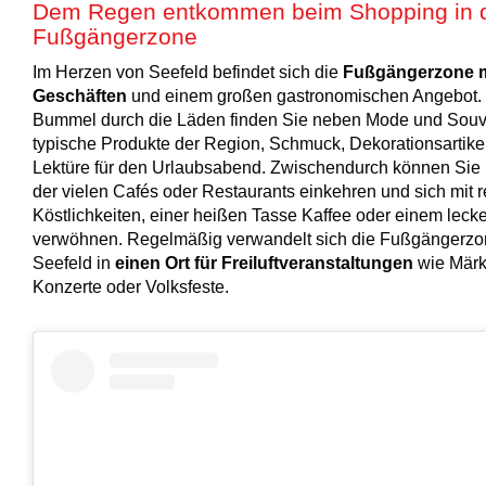
Dem Regen entkommen beim Shopping in 
Fußgängerzone
Im Herzen von Seefeld befindet sich die
Fußgängerzone m
Geschäften
und einem großen gastronomischen Angebot.
Bummel durch die Läden finden Sie neben Mode und Souv
typische Produkte der Region, Schmuck, Dekorationsartike
Lektüre für den Urlaubsabend. Zwischendurch können Sie 
der vielen Cafés oder Restaurants einkehren und sich mit 
Köstlichkeiten, einer heißen Tasse Kaffee oder einem leck
verwöhnen. Regelmäßig verwandelt sich die Fußgängerzo
Seefeld in
einen Ort für Freiluftveranstaltungen
wie Märk
Konzerte oder Volksfeste.