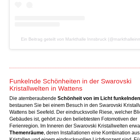
Ein Beitrag geteilt von Markthalle Innsbruck (@markthallein
Funkelnde Schönheiten in der Swarovski
Kristallwelten in Wattens
Die atemberaubende
Schönheit von im Licht funkelnden 
bestaunen Sie bei einem Besuch in den Swarovski Kristall
Wattens bei Seefeld. Der eindrucksvolle Riese, welcher Bl
Gebäudes ist, gehört zu den beliebtesten Fotomotiven der
Ferienregion. Im Inneren der Swarovski Kristallwelten erw
Themenräume
, deren Installationen eine Kombination au
Kristallen und einem eindrucksvollen Lichtkonzept sind. Fü