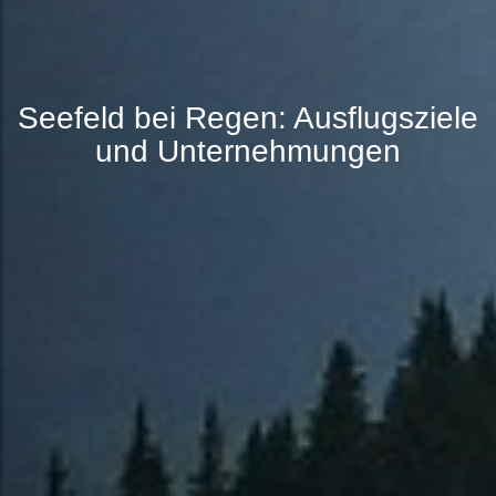
Seefeld bei Regen: Ausflugsziele
und Unternehmungen