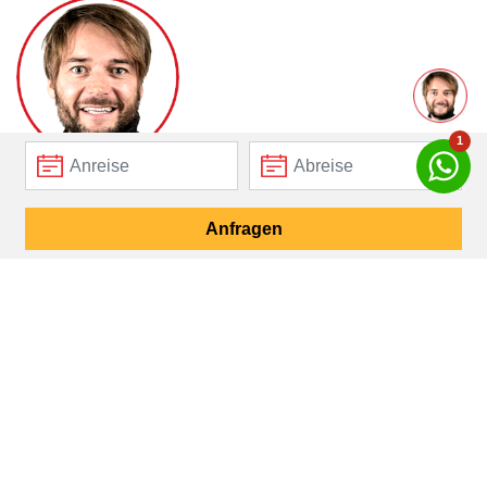
1
Ich kenne Tirol & Südtirol und die Unterkünfte persönlich.
Gerne unterstütze ich Sie dabei den passenden
Anfragen
Traumurlaub für Sie zu finden.
Meine Empfehlungen
Mein E-Mail Kontakt
Mein WhatsApp Kontakt
Empfehlung