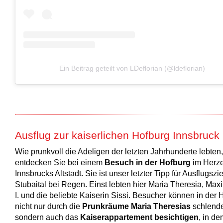
Ein Beitrag geteilt von LDeflorian (@ldeflorian)
Ausflug zur kaiserlichen Hofburg Innsbruck
Wie prunkvoll die Adeligen der letzten Jahrhunderte lebten
entdecken Sie bei einem
Besuch in der Hofburg
im Herz
Innsbrucks Altstadt. Sie ist unser letzter Tipp für Ausflugszi
Stubaital bei Regen. Einst lebten hier Maria Theresia, Maxi
I. und die beliebte Kaiserin Sissi. Besucher können in der 
nicht nur durch die
Prunkräume Maria Theresias
schlende
sondern auch das
Kaiserappartement besichtigen
, in de