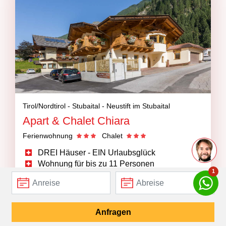
Tirol/Nordtirol -
Stubaital -
Neustift im Stubaital
Apart & Chalet Chiara
Ferienwohnung
Chalet
DREI Häuser - EIN Urlaubsglück
Wohnung für bis zu 11 Personen
1
eigene Almhütte
Infos
Anfragen