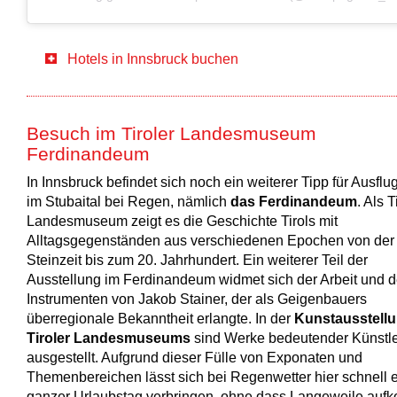
Hotels in Innsbruck buchen
Besuch im Tiroler Landesmuseum
Ferdinandeum
In Innsbruck befindet sich noch ein weiterer Tipp für Ausflu
im Stubaital bei Regen, nämlich
das Ferdinandeum
. Als T
Landesmuseum zeigt es die Geschichte Tirols mit
Alltagsgegenständen aus verschiedenen Epochen von der
Steinzeit bis zum 20. Jahrhundert. Ein weiterer Teil der
Ausstellung im Ferdinandeum widmet sich der Arbeit und 
Instrumenten von Jakob Stainer, der als Geigenbauers
überregionale Bekanntheit erlangte. In der
Kunstausstell
Tiroler Landesmuseums
sind Werke bedeutender Künstl
ausgestellt. Aufgrund dieser Fülle von Exponaten und
Themenbereichen lässt sich bei Regenwetter hier schnell 
ganzer Urlaubstag verbringen, ohne dass Langeweile auf