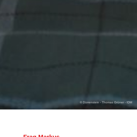
© Dürrenstein - Thomas Grüner - IDM