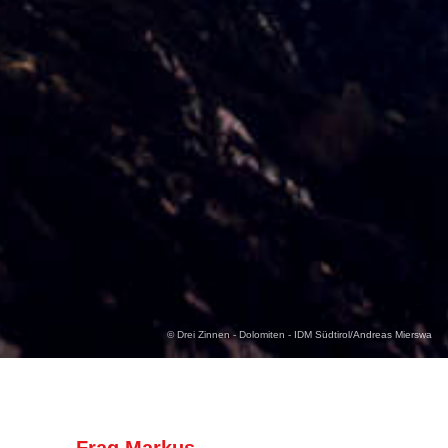
© Drei Zinnen - Dolomiten - IDM Südtirol/Andreas Mierswa