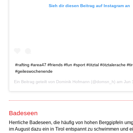
Sieh dir diesen Beitrag auf Instagram an
#rafting #area47 #friends #fun #sport #ötztal #ötztalerache #tir
#geileswochenende
Ein Beitrag geteilt von
Dominik Hofmann
(@domsn_h) am
Jun 17
Badeseen
Herrliche Badeseen, die häufig von hohen Berggipfeln um
im August dazu ein in Tirol entspannt zu schwimmen und e