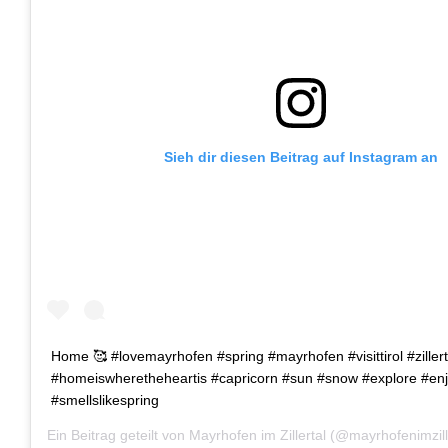
Sieh dir diesen Beitrag auf Instagram an
Home 🥰 #lovemayrhofen #spring #mayrhofen #visittirol #zillert
#homeiswheretheheartis #capricorn #sun #snow #explore #en
#smellslikespring
Ein Beitrag geteilt von
Mayrhofen im Zillertal
(@mayrhofenimzill