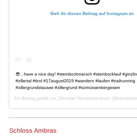
Sieh dir diesen Beitrag auf Instagram an
😎...have a nice day! #steinbockmarsch #steinbocklauf #ginzl
#zillertal #tirol #17august2019 #wandern #laufen #trailrunning
#zillergrundstausee #zillergrund #somüssenbergesein
Ein Beitrag geteilt von
Zillertaler Steinbockmarsch
(@steinbock
Schloss Ambras