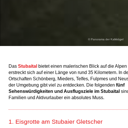
© Panorama der Kalkkögel
Das
Stubaital
bietet einen malerischen Blick auf die Alpen
erstreckt sich auf einer Länge von rund 35 Kilometern. In de
Ortschaften Schönberg, Mieders, Telfes, Fulpmes und Neust
der Umgebung gibt viel zu entdecken. Die folgenden
fünf
Sehenswürdigkeiten und Ausflugsziele im Stubaital
sind
Familien und Aktivurlauber ein absolutes Muss.
1. Eisgrotte am Stubaier Gletscher