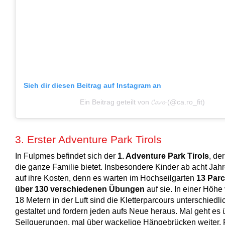
Sieh dir diesen Beitrag auf Instagram an
Ein Beitrag geteilt von 𝓒𝓪𝓻𝓸 (@ca.ro_fit)
3. Erster Adventure Park Tirols
In Fulpmes befindet sich der
1. Adventure Park Tirols
, de
die ganze Familie bietet. Insbesondere Kinder ab acht Ja
auf ihre Kosten, denn es warten im Hochseilgarten
13 Parc
über 130 verschiedenen Übungen
auf sie. In einer Höhe
18 Metern in der Luft sind die Kletterparcours unterschiedli
gestaltet und fordern jeden aufs Neue heraus. Mal geht es 
Seilquerungen, mal über wackelige Hängebrücken weiter. 