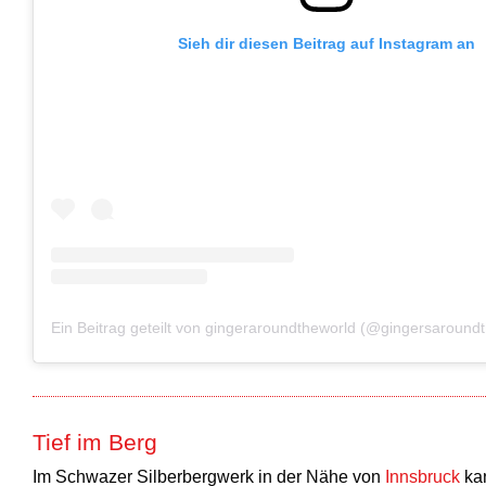
Sieh dir diesen Beitrag auf Instagram an
Ein Beitrag geteilt von gingeraroundtheworld (@gingersaround
Tief im Berg
Im Schwazer Silberbergwerk in der Nähe von
Innsbruck
kan