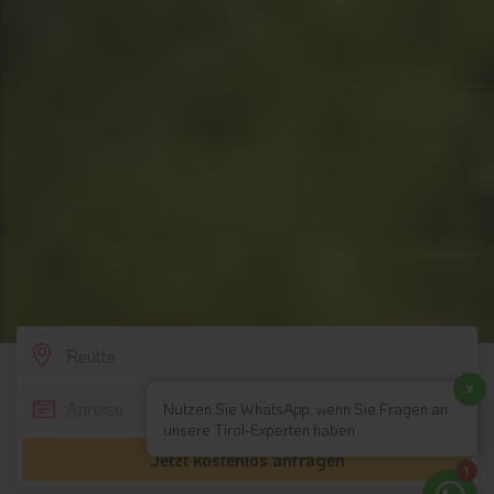
SCROLL DOWN
x
Nutzen Sie WhatsApp, wenn Sie Fragen an
unsere Tirol-Experten haben
Jetzt kostenlos anfragen
1