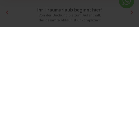
Ihr Traumurlaub beginnt hier!
Von der Buchung bis zum Aufenthalt,
der gesamte Ablauf ist unkompliziert
Tirol
Hotels Nordtirol
Hotels Ferienregion Reutte
Hotels Reutte
Unterkünfte
Ferien in der Naturparkregion
Reutte
Die Sonnengemeinde in Tirol
Info
Hotels & Ferienwohnungen
FAQ
Wetter & Klima
Fotos
Videos
Gästeindex
Gelegen im
Talkessel des Tiroler Lechtals
gehört die
Gemeinde Reutte mit mehr als 6.600 Einwohnern zu den
größten Orten des Lechtals. Feriengäste erwarten in Reutte