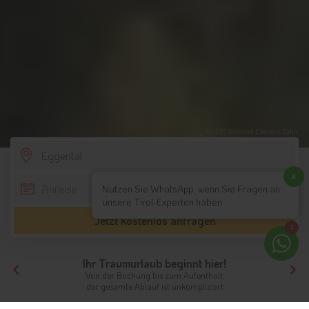
© IDM Südtirol-Clemens Zahn
SCROLL DOWN
x
Nutzen Sie WhatsApp, wenn Sie Fragen an
unsere Tirol-Experten haben
Jetzt kostenlos anfragen
1
Ihr Traumurlaub beginnt hier!
Von der Buchung bis zum Aufenthalt,
der gesamte Ablauf ist unkompliziert