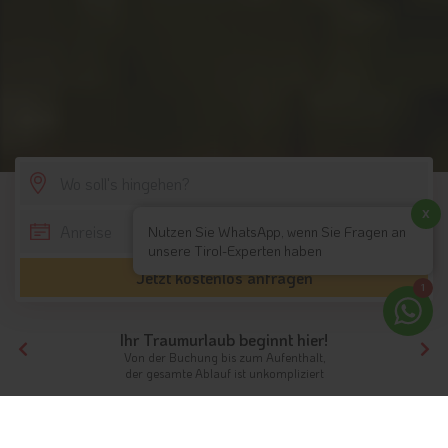
SCROLL DOWN
x
Nutzen Sie WhatsApp, wenn Sie Fragen an
unsere Tirol-Experten haben
Jetzt kostenlos anfragen
1
Ihr Traumurlaub beginnt hier!
Von der Buchung bis zum Aufenthalt,
der gesamte Ablauf ist unkompliziert
Tirol
Highlights
Nordtirol / Tirol
Drachensee