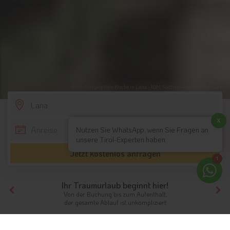
© St. Margarethen Kirche in Lana - IDM Südtirol-Angelika Schwarz
SCROLL DOWN
x
Nutzen Sie WhatsApp, wenn Sie Fragen an
unsere Tirol-Experten haben
Jetzt kostenlos anfragen
1
Ihr Traumurlaub beginnt hier!
Von der Buchung bis zum Aufenthalt,
der gesamte Ablauf ist unkompliziert
Tirol
Hotels Südtirol
Hotels Meran und Umgebung
Hotels Lana