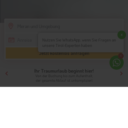
SCROLL DOWN
x
Nutzen Sie WhatsApp, wenn Sie Fragen an
unsere Tirol-Experten haben
Jetzt kostenlos anfragen
1
Ihr Traumurlaub beginnt hier!
Von der Buchung bis zum Aufenthalt,
der gesamte Ablauf ist unkompliziert
Tirol
Südtirol
Meran und Umgebung
Skihotels
Skifahren in Meran und
Umgebung