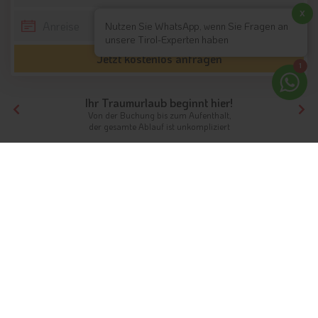
x
Nutzen Sie WhatsApp, wenn Sie Fragen an
unsere Tirol-Experten haben
Jetzt kostenlos anfragen
1
Ihr Traumurlaub beginnt hier!
Von der Buchung bis zum Aufenthalt,
der gesamte Ablauf ist unkompliziert
Tirol
Themen
Kurzurlaub
Kurzurlaub in Tirol
Ausgewählte Unterkünfte zu besten Preisen
Für ein paar Tage dem Alltag entfliehen und eine idyllisch
gelegene Ferienregion erkunden – genau das ist bei einem
Kurzurlaub in Tirol
möglich. Schon ein verlängertes
Wochenende mit wenigen Urlaubstagen oder Feiertagen reicht
aus, um den Alltagsstress zu vergessen, neue Kraft zu tanken