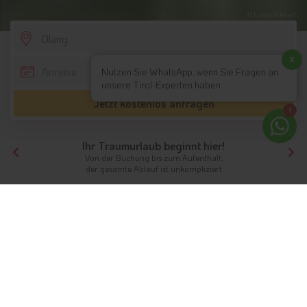
© Lukas Schnarf
SCROLL DOWN
x
Nutzen Sie WhatsApp, wenn Sie Fragen an
unsere Tirol-Experten haben
Jetzt kostenlos anfragen
1
Ihr Traumurlaub beginnt hier!
Von der Buchung bis zum Aufenthalt,
der gesamte Ablauf ist unkompliziert
Tirol
Hotels Südtirol
Hotels Dolomiten
Hotels Olang
Unterkünfte
Ferien in Olang
Im Herzen des Pustertals entspannen
Info
Hotels & Ferienwohnungen
FAQ