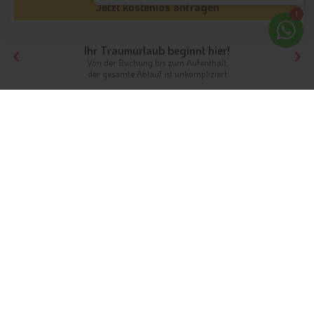
Jetzt kostenlos anfragen
1
Ihr Traumurlaub beginnt hier!
Von der Buchung bis zum Aufenthalt,
der gesamte Ablauf ist unkompliziert
Tirol
Südtirol
5 Sterne Hotels
5 Sterne Hotels in Südtirol:
Komfort und Service auf
höchstem Niveau
Luxusurlaub vor der Kulisse der Dolomiten
Die Auswahl der
5 Sterne Hotels in Südtirol
ist groß und
reicht vom romantischen Berghotel in ruhiger Lage über
moderne Wellnesshotels bis hin zum außergewöhnlichen
Designhotel. Zur Urlaubsregion Südtirol gehören neben der
bekannten Kurstadt Meran auch das Passeiertal, Bozen, das