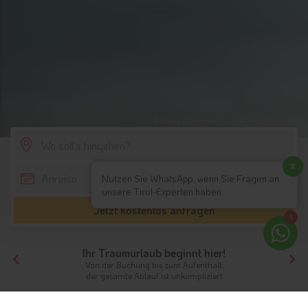
© Alamy Stock Photo / Grünsee in den Dolomiten
SCROLL DOWN
x
Nutzen Sie WhatsApp, wenn Sie Fragen an
unsere Tirol-Experten haben
Jetzt kostenlos anfragen
1
Ihr Traumurlaub beginnt hier!
Von der Buchung bis zum Aufenthalt,
der gesamte Ablauf ist unkompliziert
Tirol
Themen
Chalets