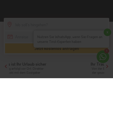
SCROLL DOWN
x
Nutzen Sie WhatsApp, wenn Sie Fragen an
unsere Tirol-Experten haben
Jetzt kostenlos anfragen
1
Ihr Traumurlaub beginnt hier!
Von der Buchung bis zum Aufenthalt,
der gesamte Ablauf ist unkompliziert
Tirol
Themen
Tanzhotels
Tanzen in Südtirol & Tirol
Leben Sie Ihre Tanzleidenschaft in diesen