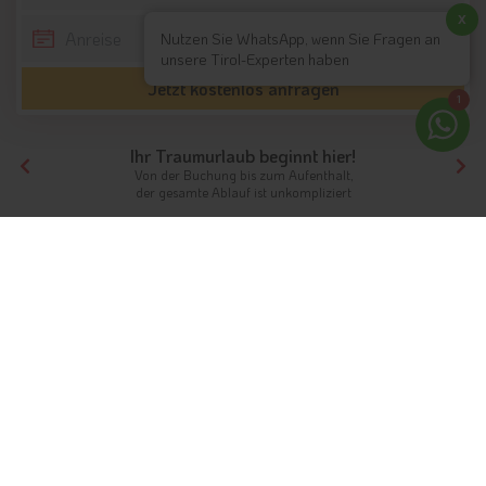
x
Nutzen Sie WhatsApp, wenn Sie Fragen an
unsere Tirol-Experten haben
Jetzt kostenlos anfragen
1
Ihr Traumurlaub beginnt hier!
Von der Buchung bis zum Aufenthalt,
der gesamte Ablauf ist unkompliziert
Tirol
Themen
Ferien ohne Auto
Ferien ohne Auto in Tirol /
Südtirol
Autofreier Urlaub in Tirol
Für Sie ausgewählte Unterkünfte