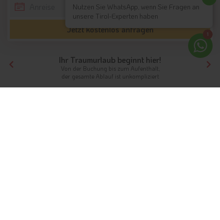
Nutzen Sie WhatsApp, wenn Sie Fragen an
unsere Tirol-Experten haben
Jetzt kostenlos anfragen
1
Ihr Traumurlaub beginnt hier!
Von der Buchung bis zum Aufenthalt,
der gesamte Ablauf ist unkompliziert
Tirol
Themen
Frühlinghotels
Urlaub im Frühling in Südtirol &
Tirol
Für Sie ausgewählte Unterkünfte
Unterkunftstyp