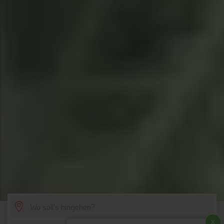
SCROLL DOWN
x