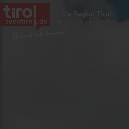
Die Region Tirol
Nordtirol - Südtirol - Osttirol