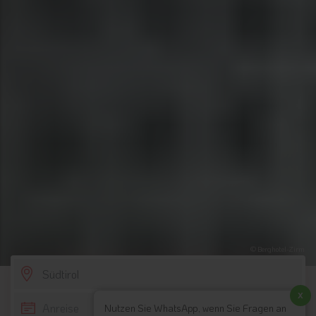
© Berghotel-Zirm
SCROLL DOWN
x
Nutzen Sie WhatsApp, wenn Sie Fragen an