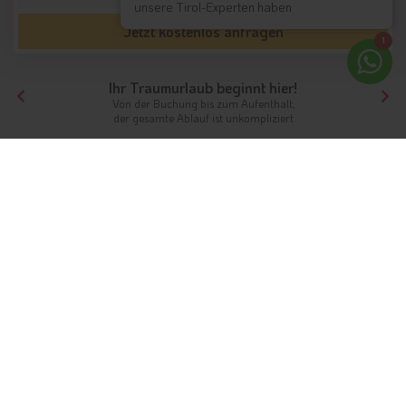
unsere Tirol-Experten haben
Jetzt kostenlos anfragen
1
Ihr Traumurlaub beginnt hier!
Von der Buchung bis zum Aufenthalt,
der gesamte Ablauf ist unkompliziert
Tirol
Südtirol
Ferienwohnung mit Pool
Entspannter Urlaub in der
Ferienwohnung mit Pool in
Südtirol
Wohlfühlen wie Zuhause, mit Privatsphäre
und viel Platz
Eine
Ferienwohnung mit Pool
ist die perfekte
Urlaubsunterkunft für alle, die sich Privatsphäre und viel Platz
in ihrer Urlaubsunterkunft wünschen. Häufig sind