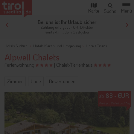
Urlaub sicher
Ihr Traumurlaub beginnt hi
 Ort. Direkter
Von der Buchung bis zum Aufentha
 Gastgeber
der gesamte Ablauf ist unkomplizi
Hotels Südtirol
Hotels Meran und Umgebung
Hotels Tisens
Alpwell Chalets
Ferienwohnung
|
Chalet/Ferienhaus
Zimmer
Lage
Bewertungen
83 - EUR
ab
Preis pro Einheit und Tag