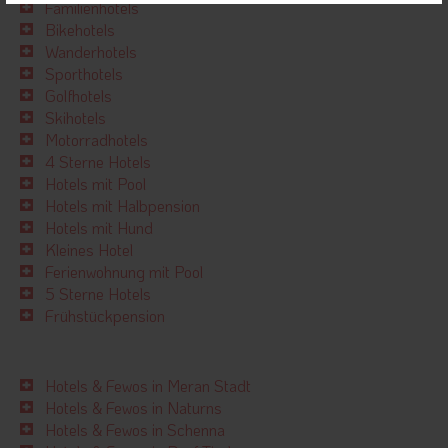
Familienhotels
Bikehotels
Wanderhotels
Sporthotels
Golfhotels
Skihotels
Motorradhotels
4 Sterne Hotels
Hotels mit Pool
Hotels mit Halbpension
Hotels mit Hund
Kleines Hotel
Ferienwohnung mit Pool
5 Sterne Hotels
Frühstückpension
Hotels & Fewos in Meran Stadt
Hotels & Fewos in Naturns
Hotels & Fewos in Schenna