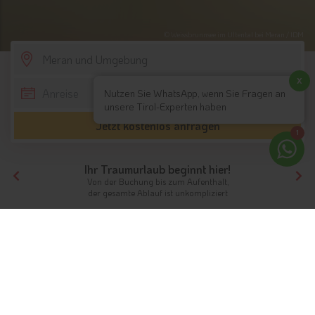
© Weissbrunnsee im Ultental bei Meran / IDM
SCROLL DOWN
x
Nutzen Sie WhatsApp, wenn Sie Fragen an
unsere Tirol-Experten haben
Jetzt kostenlos anfragen
1
Ihr Traumurlaub beginnt hier!
Von der Buchung bis zum Aufenthalt,
der gesamte Ablauf ist unkompliziert
Tirol
Südtirol
Meran und Umgebung
Familienhotels
Familien in Meran und Umgebung
Die passenden Familienunterkünfte in Meran
und Umgebung