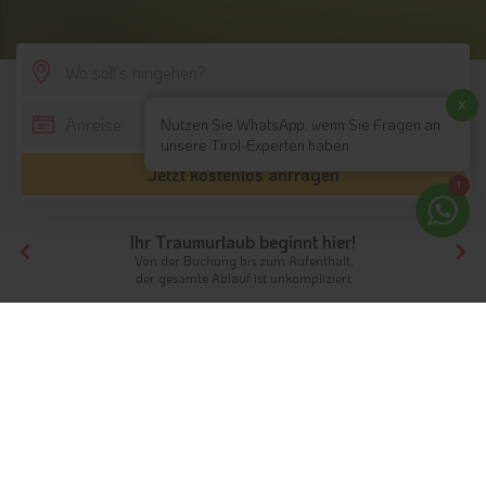
SCROLL DOWN
x
Nutzen Sie WhatsApp, wenn Sie Fragen an
unsere Tirol-Experten haben
Jetzt kostenlos anfragen
1
Ihr Traumurlaub beginnt hier!
Von der Buchung bis zum Aufenthalt,
der gesamte Ablauf ist unkompliziert
Tirol
Themen
Golfhotels
Golfhotels in Tirol
Im Urlaub das Handicap verbessern
Sie sind
passionierter Golfer
und möchten dieser