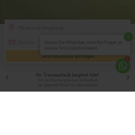
SCROLL DOWN
x
Nutzen Sie WhatsApp, wenn Sie Fragen an
unsere Tirol-Experten haben
Jetzt kostenlos anfragen
1
Ihr Traumurlaub beginnt hier!
Von der Buchung bis zum Aufenthalt,
der gesamte Ablauf ist unkompliziert
Tirol
Südtirol
Meran und Umgebung
Golfhotels
Golfen in der Region: Meran und
Umgebung