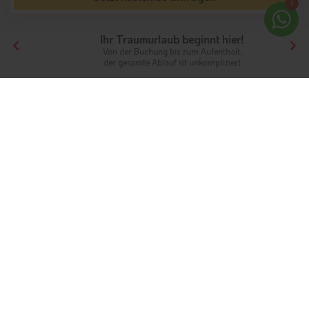
1
Ihr Traumurlaub beginnt hier!
Von der Buchung bis zum Aufenthalt,
der gesamte Ablauf ist unkompliziert
Tirol
Highlights
Südtirol
Therme Meran
Die Therme Meran: ein Ort zum
Wohlfühlen und Entspannen
Info
Hotels & Ferienwohnungen
Fotos
Bewertungen
Karte & Kontakt
Im Herzen der italienischen Großstadt
Meran
befindet sich ein
Ort der Ruhe, Entspannung und des Wohlfühlens
. Die Rede
ist von der
Therme Meran
mit ihrem umfangreichen