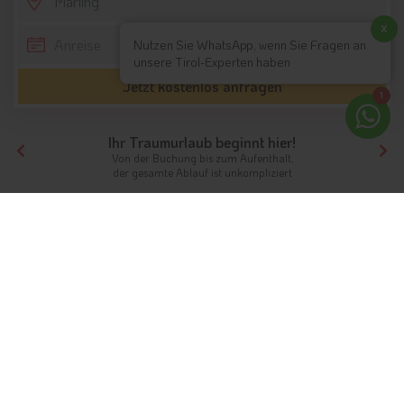
SCROLL DOWN
x
Nutzen Sie WhatsApp, wenn Sie Fragen an
unsere Tirol-Experten haben
Jetzt kostenlos anfragen
1
Ihr Traumurlaub beginnt hier!
Von der Buchung bis zum Aufenthalt,
der gesamte Ablauf ist unkompliziert
Tirol
Hotels Südtirol
Hotels Meran und Umgebung
Hotels Marling
Unterkünfte
Ferien in Marling bei Meran im
schönen Südtirol
Info
Hotels & Ferienwohnungen
FAQ
Wetter & Klima
Fotos
Gästeindex