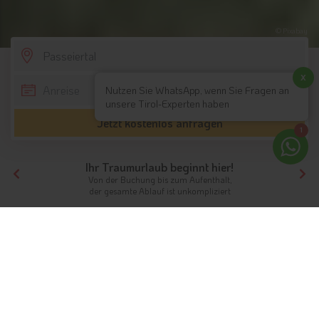
© Pixabay
SCROLL DOWN
x
Nutzen Sie WhatsApp, wenn Sie Fragen an
unsere Tirol-Experten haben
Jetzt kostenlos anfragen
1
Ihr Traumurlaub beginnt hier!
Von der Buchung bis zum Aufenthalt,
der gesamte Ablauf ist unkompliziert
Tirol
Hotels Südtirol
Passeiertal
Ferien im Passeiertal
Ein Paradies für Naturfreunde und
Aktivurlauber