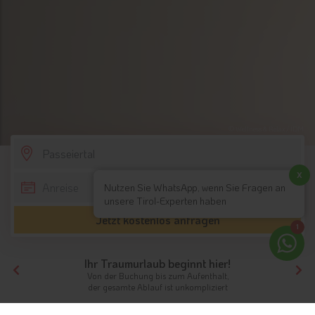
© Wellness & Relax / IDM
SCROLL DOWN
x
Nutzen Sie WhatsApp, wenn Sie Fragen an
unsere Tirol-Experten haben
Jetzt kostenlos anfragen
1
Ihr Traumurlaub beginnt hier!
Von der Buchung bis zum Aufenthalt,
der gesamte Ablauf ist unkompliziert