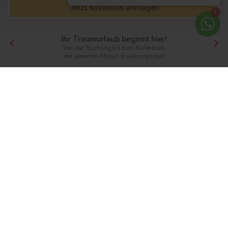
Jetzt kostenlos anfragen
1
Ihr Traumurlaub beginnt hier!
Von der Buchung bis zum Aufenthalt,
der gesamte Ablauf ist unkompliziert
Tirol
Südtirol
Passeiertal
Wanderhotels
Wanderhotels in der Region:
Passeiertal
Unterkünfte aus Südtirol
Das
Passeiertal
liegt nördlich von
Meran
und gehört zu
Südtirol
. Das Gebirgstal bietet sich perfekt für Wanderungen
im ganzen Jahr an. Nutzen Sie die schönen
Wanderhotels im
Passeiertal
, um sich nach einer anstrengenden Tour
auszuruhen. Denn Wanderhotels sind auf die Bedürfnisse der
Gäste ausgelegt und liefern Ihnen viel Ruhe, Wellness und
mehr.