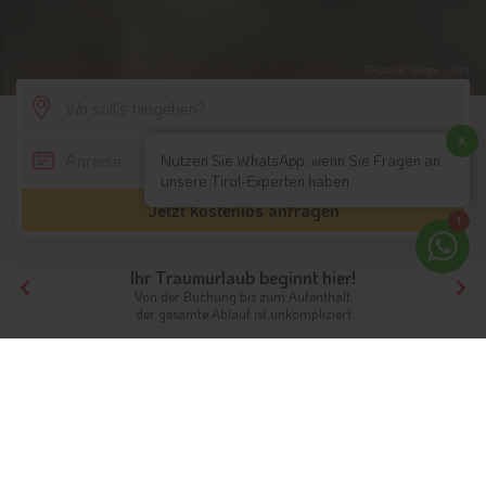
© Daniel Geiger - IDM
SCROLL DOWN
x
Nutzen Sie WhatsApp, wenn Sie Fragen an
unsere Tirol-Experten haben
Jetzt kostenlos anfragen
1
Ihr Traumurlaub beginnt hier!
Von der Buchung bis zum Aufenthalt,
der gesamte Ablauf ist unkompliziert
Tirol
Themen
Bikehotels
Biken in Südtirol & Tirol
Unvergesslicher Urlaub auf dem Rad