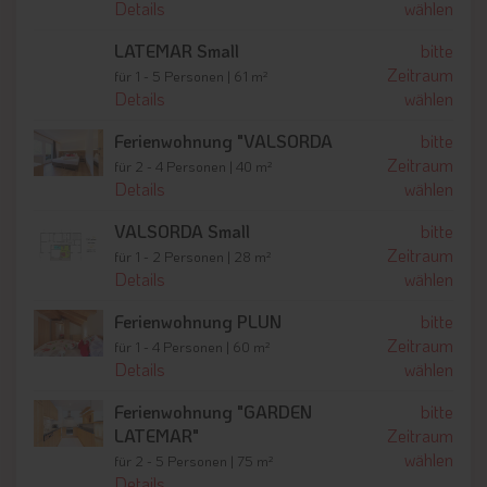
Details
wählen
Familien finden abwechslungsreiche Möglichkeiten, die Natur
aktiv zu entdecken. Die klare Bergluft und die einzigartige
LATEMAR Small
bitte
Dolomitenlandschaft machen jeden Tag zu einem besonderen
Zeitraum
für 1 - 5 Personen | 61 m²
Erlebnis.
Details
wählen
Winterurlaub am Skigebiet Carezza
Ferienwohnung "VALSORDA
bitte
Zeitraum
für 2 - 4 Personen | 40 m²
In den Wintermonaten profitieren Gäste von der Nähe zum
Details
wählen
Skigebiet Carezza
, das nur wenige Minuten entfernt liegt.
Perfekt präparierte Pisten, moderne Liftanlagen und eine
VALSORDA Small
bitte
traumhafte Kulisse machen das Skigebiet besonders attraktiv
Zeitraum
für 1 - 2 Personen | 28 m²
für Familien und Genießer. Auch Winterwanderungen und
Details
wählen
Schneeschuhtouren bieten unvergessliche Eindrücke in der
verschneiten Dolomitenlandschaft.
Ferienwohnung PLUN
bitte
Zeitraum
für 1 - 4 Personen | 60 m²
Details
wählen
Komfort & besondere Extras
Das Haus Christian bietet gemütliche Unterkünfte mit
Ferienwohnung "GARDEN
bitte
liebevollen Details und einer angenehmen Atmosphäre. Ein
LATEMAR"
Zeitraum
Frühstückskorb
mit regionalen Produkten sorgt für einen
wählen
für 2 - 5 Personen | 75 m²
genussvollen Start in den Tag. Entspannung finden Gäste in
Details