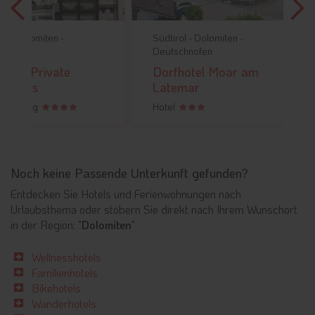
-
Südtirol -
Dolomiten -
Südtirol -
Deutschnofen
Gröden
te
Dorfhotel Moar am
Alpenh
Latemar
Spa Hot
Hotel
Hotel
Noch keine Passende Unterkunft gefunden?
Entdecken Sie Hotels und Ferienwohnungen nach
Urlaubsthema oder stöbern Sie direkt nach Ihrem Wunschort
in der Region: "
Dolomiten
"
Wellnesshotels
Familienhotels
Bikehotels
Wanderhotels