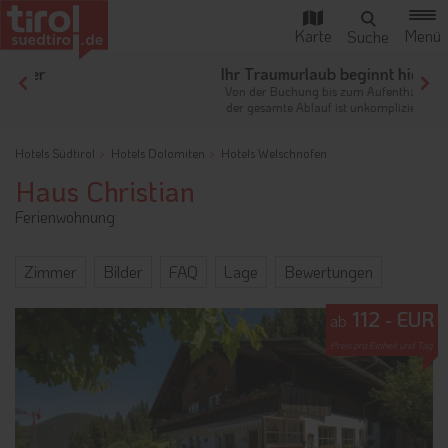
Ihr Traumurlaub beginnt hier!
Von der Buchung bis zum Aufenthalt,
der gesamte Ablauf ist unkompliziert
Hotels Südtirol
Hotels Dolomiten
Hotels Welschnofen
Haus Christian
Ferienwohnung
Zimmer
Bilder
FAQ
Lage
Bewertungen
112 - EUR
ab
Preis pro Einheit und Tag