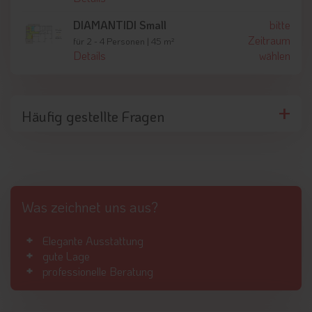
der hauseigenen
Infrarotkabine
, während die kostenlose
Guest Card zahlreiche Vorteile und freie Mobilität in der
DIAMANTIDI Small
bitte
Region ermöglicht. Die Kombination aus persönlichem
Zeitraum
für 2 - 4 Personen | 45 m²
Service, durchdachten Extras und familiärem Ambiente macht
Details
wählen
den Aufenthalt besonders angenehm.
Häufig gestellte Fragen
Was zeichnet uns aus?
Elegante Ausstattung
gute Lage
professionelle Beratung