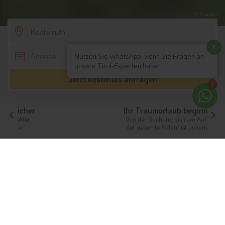
© Pixabay
SCROLL DOWN
x
Nutzen Sie WhatsApp, wenn Sie Fragen an
unsere Tirol-Experten haben
Jetzt kostenlos anfragen
1
Ihr Traumurlaub beginnt hier!
Von der Buchung bis zum Aufenthalt,
der gesamte Ablauf ist unkompliziert
Tirol
Hotels Südtirol
Hotels Dolomiten
Hotels Kastelruth
Unterkünfte
Ferien in Kastelruth
Die Heimat der Kastelruther Spatzen