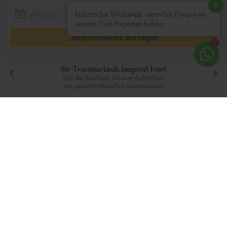
x
Nutzen Sie WhatsApp, wenn Sie Fragen an
unsere Tirol-Experten haben
Jetzt kostenlos anfragen
1
Ihr Traumurlaub beginnt hier!
Von der Buchung bis zum Aufenthalt,
der gesamte Ablauf ist unkompliziert
Tirol
Südtirol
Dolomiten
Hotels mit Halbpension
Hotels mit Halbpension in den
Dolomiten
Urlaub in Südtirol
Hotels mit Halbpension in den Dolomiten bieten die perfekte
Mischung aus Komfort und kulinarischen Highlights. Nach
einem erlebnisreichen Tag in den Bergen – ob beim Skifahren,
Wandern oder Radfahren – erwartet Sie ein reichhaltiges