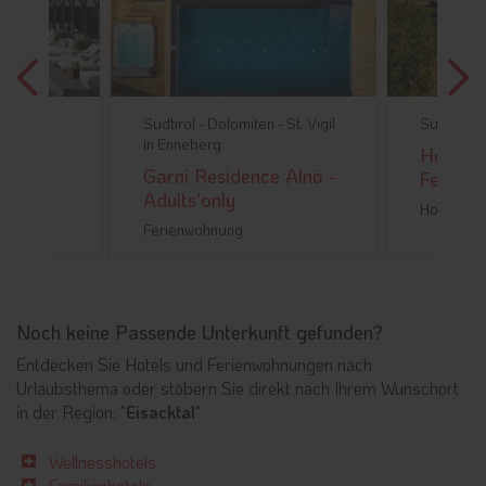
and in
Südtirol -
Dolomiten -
St. Vigil
Südtirol -
in Enneberg
Hotel 
Garni Residence Alnö -
Feldme
Adults'only
Hotel
Ferienwohnung
Noch keine Passende Unterkunft gefunden?
Entdecken Sie Hotels und Ferienwohnungen nach
Urlaubsthema oder stöbern Sie direkt nach Ihrem Wunschort
in der Region: "
Eisacktal
"
Wellnesshotels
Familienhotels