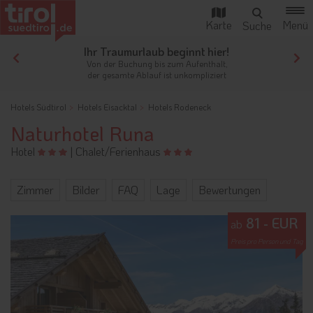
Ihr Traumurlaub beginnt hier!
Von der Buchung bis zum Aufenthalt,
der gesamte Ablauf ist unkompliziert
Hotels Südtirol
Hotels Eisacktal
Hotels Rodeneck
Naturhotel Runa
Hotel
|
Chalet/Ferienhaus
Zimmer
Bilder
FAQ
Lage
Bewertungen
81 - EUR
ab
Preis pro Person und Tag