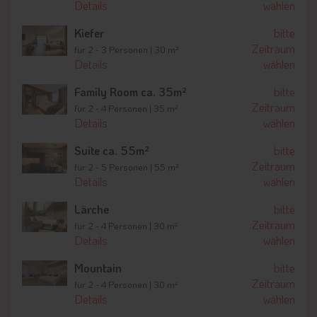
Details
wählen
Pool mit Panorama
Kiefer
bitte
Im Sommer lädt das beheizte Freibad zum Schwimmen mit
Zeitraum
für 2 - 3 Personen | 30 m²
Aussicht und Entspannen auf der Liegewiese ein. Im Winter
Details
wählen
sorgt der Außenpool als Tauchbecken für eine erfrischende
Family Room ca. 35m²
bitte
Abkühlung nach dem Saunagang.
Zeitraum
für 2 - 4 Personen | 35 m²
Details
wählen
Fitness mit Stil
Der modern ausgestattete Fitnessraum überzeugt mit
Suite ca. 55m²
bitte
hochwertigen Holzdesign-Geräten und motiviert zu aktiven
Zeitraum
für 2 - 5 Personen | 55 m²
Momenten – funktional und ästhetisch zugleich.
Details
wählen
Lärche
bitte
Sommerurlaub im Hotel Feldmessner am Kronplatz
Zeitraum
für 2 - 4 Personen | 30 m²
In den Sommermonaten haben Gäste des Hauses jede Menge
Details
wählen
Möglichkeiten, sich aktiv zu betätigen. Das
Wandergebiet am
Kronplatz
und im malerischen Pustertal bietet von der
Mountain
bitte
einfachen Rundtour für Anfänger bis zur anspruchsvollen
Zeitraum
für 2 - 4 Personen | 30 m²
Mehrtages-Wanderung zahlreiche ausgeschilderte Wege.
Details
wählen
Ähnlich groß ist das
Wegenetz für Radfahrer
, die mit dem