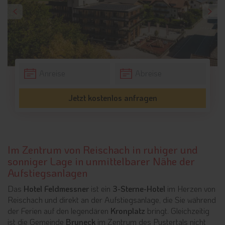
Jetzt kostenlos anfragen
Im Zentrum von Reischach in ruhiger und
sonniger Lage in unmittelbarer Nähe der
Aufstiegsanlagen
Das
Hotel Feldmessner
ist ein
3-Sterne-Hotel
im Herzen von
Reischach und direkt an der Aufstiegsanlage, die Sie während
der Ferien auf den legendären
Kronplatz
bringt. Gleichzeitig
ist die Gemeinde
Bruneck
im Zentrum des Pustertals nicht