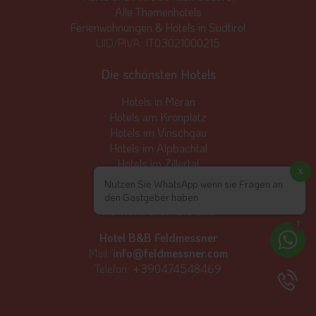
Alle Themenhotels
Ferienwohnungen & Hotels in Südtirol
UID/PIVA:
IT03021000215
Die schönsten Hotels
Hotels in Meran
Hotels am Kronplatz
Hotels im Vinschgau
Hotels im Alpbachtal
Hotels im Zillertal
x
Hotels in Seefeld
Nutzen Sie WhatsApp wenn sie Fragen an
den Gastgeber haben
Kontaktieren Sie uns
1
Hotel B&B Feldmessner
Mail:
info@feldmessner.com
Telefon:
+390474548469