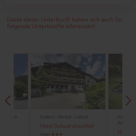
Gäste dieser Unterkunft haben sich auch für
folgende Unterkünfte interessiert
 -
Toblach
Südtirol -
Ahrntal -
Luttach
Südtirol -
Antholz
rt
Hotel Schwarzbachhof
Hotel V
Hotel