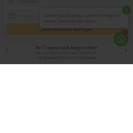
SCROLL DOWN
x
Nutzen Sie WhatsApp, wenn Sie Fragen an
unsere Tirol-Experten haben
Jetzt kostenlos anfragen
1
Ihr Traumurlaub beginnt hier!
Von der Buchung bis zum Aufenthalt,
der gesamte Ablauf ist unkompliziert
Tirol
Südtirol
Dolomiten
Bikehotels
Bikehotels in der Region:
Dolomiten
Unterkünfte aus Südtirol / Tirol
Alle
Bikehotels aus Südtirol
im Überblick
Das sagen Urlauber zu der Region:
Dolomiten