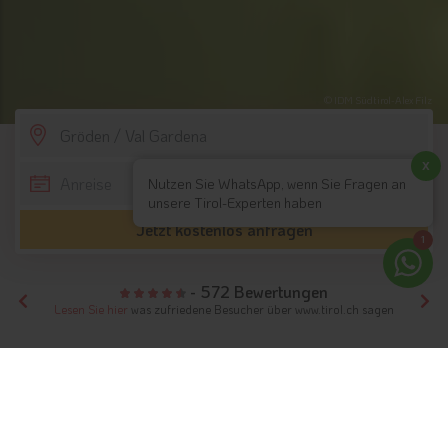
© IDM Südtirol-Alex Filz
SCROLL DOWN
x
Nutzen Sie WhatsApp, wenn Sie Fragen an
unsere Tirol-Experten haben
Jetzt kostenlos anfragen
1
- 572 Bewertungen
Lesen Sie hier
was zufriedene Besucher über www.tirol.ch sagen
Tirol
Hotels Südtirol
Gröden / Val Gardena
Ferien in Gröden / Val Gardena