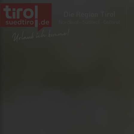
Die Region Tirol
Nordtirol - Südtirol - Osttirol