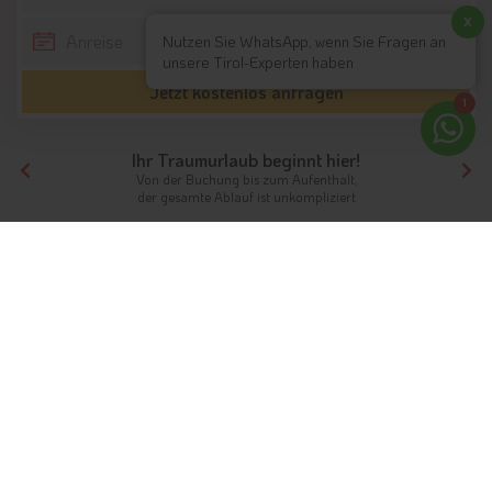
x
Nutzen Sie WhatsApp, wenn Sie Fragen an
unsere Tirol-Experten haben
Jetzt kostenlos anfragen
1
Ihr Traumurlaub beginnt hier!
Von der Buchung bis zum Aufenthalt,
der gesamte Ablauf ist unkompliziert
Tirol
Themen
5 Sterne Hotels
5 Sterne Hotels in Tirol
Luxuriöse Ferien
in den Ötztaler Alpen, am malerischen
Achensee, in den imposanten Zillertaler Alpen oder der
Olympiaregion Seefeld
sind in den
5 Sterne Hotels in Tirol
mit viel Komfort und einem hohen Standard verbunden.
Erleben Sie von der Massage im eigenen
Wellnessbereich
bis
zum gemütlichen Abendessen im
Restaurant
des Hotels viele