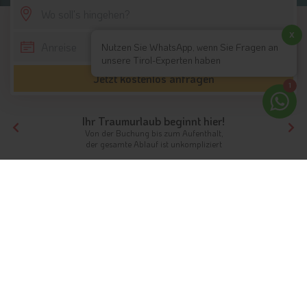
SCROLL DOWN
x
Nutzen Sie WhatsApp, wenn Sie Fragen an
unsere Tirol-Experten haben
Jetzt kostenlos anfragen
1
Ihr Traumurlaub beginnt hier!
Von der Buchung bis zum Aufenthalt,
der gesamte Ablauf ist unkompliziert
Tirol
Themen
Wassersport
Wassersport in Südtirol & Tirol
Ab in kühle Nass
Tirol, einschließlich von Ost- und Südtirol ist
reich an Seen
, die
für die unterschiedlichsten Arten von Wassersport geeignet
und zugelassen sind. Eine Ausnahme bildet lediglich das vom