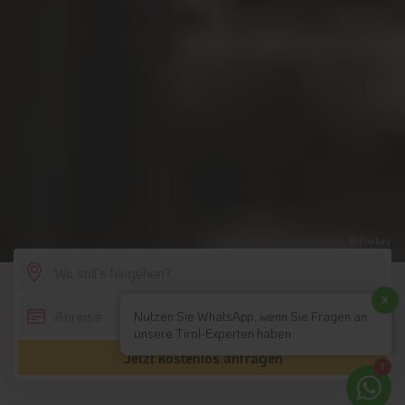
© Pixabay
SCROLL DOWN
x
Nutzen Sie WhatsApp, wenn Sie Fragen an
unsere Tirol-Experten haben
Jetzt kostenlos anfragen
1