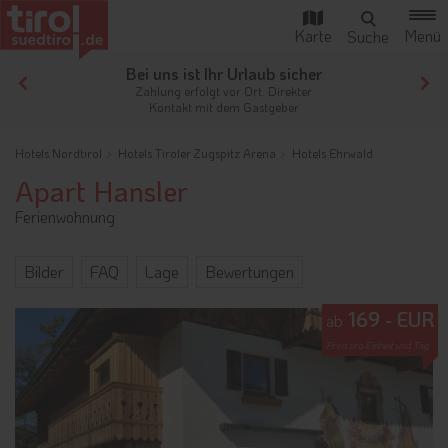
Bei uns ist Ihr Urlaub sicher
gen
Zahlung erfolgt vor Ort. Direkter
Kontakt mit dem Gastgeber
Hotels Nordtirol
Hotels Tiroler Zugspitz Arena
Hotels Ehrwald
Apart Hansler
Ferienwohnung
Bilder
FAQ
Lage
Bewertungen
169 - EUR
ab
Preis pro Einheit und Tag