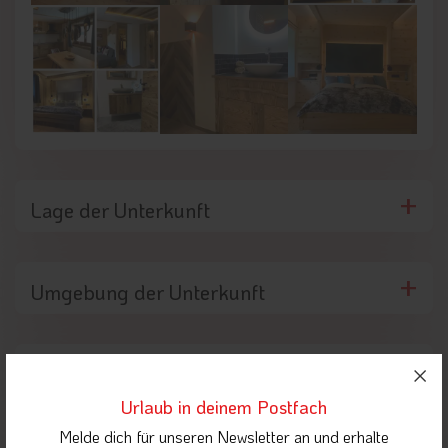
Arena. Die abwechslungsreichen Skigebiete bieten ideale
Bedingungen für Familien, Genuss-Skifahrer und sportlich
Ambitionierte. Ergänzt wird das Winterangebot durch
Winterwanderwege, Langlaufloipen und Rodelmöglichkeiten,
die den Urlaub in der verschneiten Bergwelt perfekt abrunden.
Lage der Unterkunft
Umgebung der Unterkunft
Highlights in der Nähe
Urlaub in deinem Postfach
Melde dich für unseren Newsletter an und erhalte