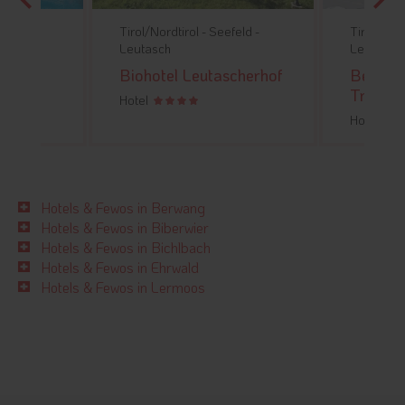
ler
Tirol/Nordtirol -
Seefeld -
Tirol/Nord
rwald
Leutasch
Leutasch
itze
Biohotel Leutascherhof
Bergidy
Trofana
Hotel
Hotel
Hotels & Fewos in Berwang
Hotels & Fewos in Biberwier
Hotels & Fewos in Bichlbach
Hotels & Fewos in Ehrwald
Hotels & Fewos in Lermoos