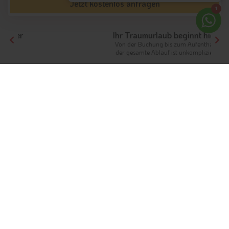
Jetzt kostenlos anfragen
1
Ihr Traumurlaub beginnt hier!
Von der Buchung bis zum Aufenthalt,
der gesamte Ablauf ist unkompliziert
Tirol
Hotels Nordtirol
Hotels Tiroler Zugspitz Arena
Hotels Lermoos
Unterkünfte
Lermoos in Tirol
Zwischen Tradition und Moderne
Info
Hotels & Ferienwohnungen
FAQ
Wetter & Klima
Webcams
Fotos
Bewertungen
Gästeindex
Der Ort Lermoos gehört zu den ältesten Orten im Tiroler