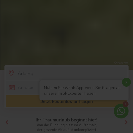
© Köbersee
SCROLL DOWN
x
Nutzen Sie WhatsApp, wenn Sie Fragen an
unsere Tirol-Experten haben
Jetzt kostenlos anfragen
1
Ihr Traumurlaub beginnt hier!
Von der Buchung bis zum Aufenthalt,
der gesamte Ablauf ist unkompliziert