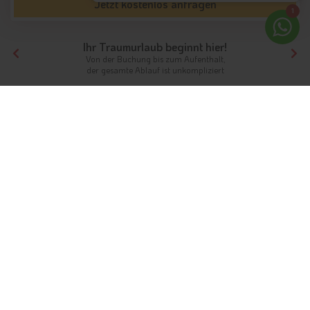
Jetzt kostenlos anfragen
1
Ihr Traumurlaub beginnt hier!
Von der Buchung bis zum Aufenthalt,
der gesamte Ablauf ist unkompliziert
Tirol
Südtirol
Luxushotels
Luxuriösen Urlaub in Südtirols 5-
Sterne-Hotels verbringen
Entspannte Tage im Luxushotel in Südtirol
bei maximalem Komfort
In den
Luxushotels in Südtirol
ist der Name Programm, denn
hier können Sie sich auf maximalen Komfort, eine
ansprechende Ästhetik sowie viele weitere Annehmlichkeiten
freuen. Die häufig mit fünf Sternen ausgezeichneten
Luxushotels in Südtirol wissen ihre Gäste auf ganzer Linie zu
verwöhnen und begeistern. Das fängt bei einem
erstklassigen