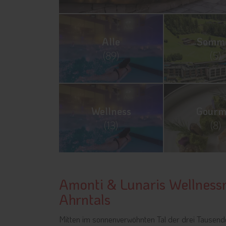
Alle
Somm
(89)
(5)
Wellness
Gourm
(13)
(8)
Amonti & Lunaris Wellness
Ahrntals
Mitten im sonnenverwöhnten Tal der drei Tausende