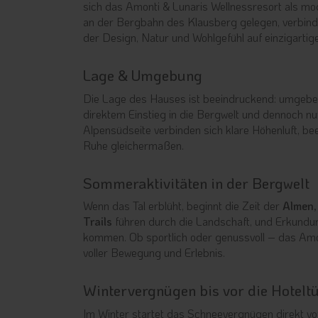
sich das Amonti & Lunaris Wellnessresort als m
an der Bergbahn des Klausberg gelegen, verbinde
der Design, Natur und Wohlgefühl auf einzigarti
Lage & Umgebung
Die Lage des Hauses ist beeindruckend: umgebe
direktem Einstieg in die Bergwelt und dennoch n
Alpensüdseite verbinden sich klare Höhenluft, be
Ruhe gleichermaßen.
Sommeraktivitäten in der Bergwelt
Wenn das Tal erblüht, beginnt die Zeit der
Almen,
Trails
führen durch die Landschaft, und Erkundun
kommen. Ob sportlich oder genussvoll – das Am
voller Bewegung und Erlebnis.
Wintervergnügen bis vor die Hotelt
Im Winter startet das Schneevergnügen direkt v