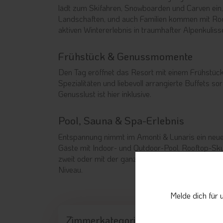
lädt zum Skifahren, Snowboarden und Carven ein,
Landschaften, und auch Familien kommen mit Rod
aktiven Wintererlebnis in traumhafter Alpenkuliss
Frühstück & Genussmomente
Den Tag eröffnet das Resort mit einem Frühstück 
Spezialitäten und liebevoll arrangierte Buffets s
Genusslust ist hier inklusive.
Pool, Sauna & Spa-Erlebnis
Entspannung nimmt im Amonti & Lunaris ein neue
Gäste mit Indoor- und Outdoor-Pool, Rooftop-Sky
zweit oder mit der ganzen Familie – neue Räume
Niveau.
Melde dich für 
Zimmerkategorie