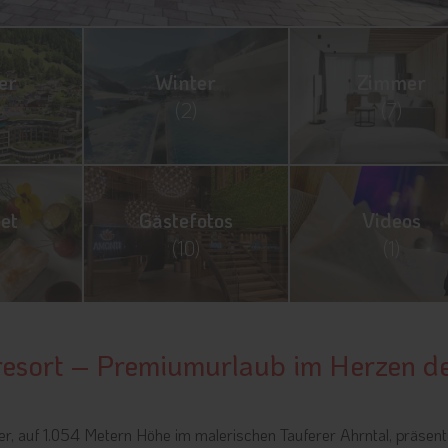
er
Winter
Zimmer
(2)
(7)
et
Gästefotos
Videos
(10)
(1)
resort – Premiumurlaub im Herzen d
r, auf 1.054 Metern Höhe im malerischen Tauferer Ahrntal, präsent