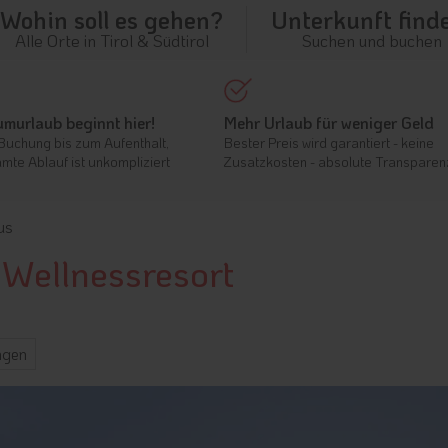
Wohin soll es gehen?
Unterkunft find
Alle Orte in Tirol & Südtirol
Suchen und buchen
umurlaub beginnt hier!
Mehr Urlaub für weniger Geld
Buchung bis zum Aufenthalt,
Bester Preis wird garantiert - keine
mte Ablauf ist unkompliziert
Zusatzkosten - absolute Transparen
us
ellnessresort
ngen