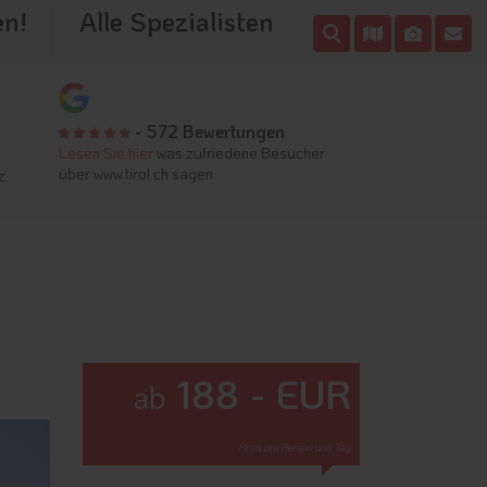
en!
Alle Spezialisten
- 572 Bewertungen
Lesen Sie hier
was zufriedene Besucher
über www.tirol.ch sagen
z
188 - EUR
ab
Preis pro Person und Tag