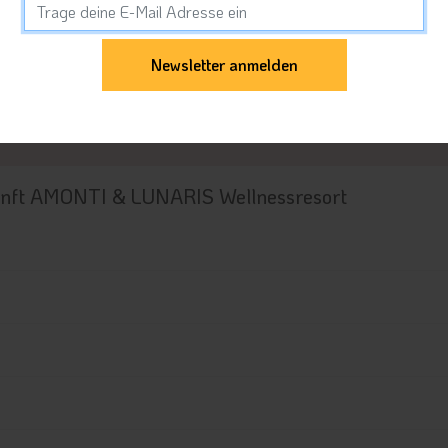
Abreise
unft AMONTI & LUNARIS Wellnessresort