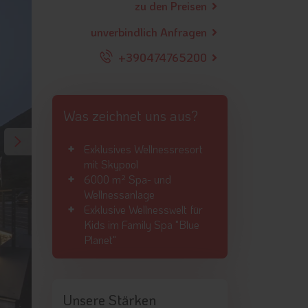
zu den Preisen
unverbindlich Anfragen
+390474765200
Was zeichnet uns aus?
Exklusives Wellnessresort
mit Skypool
6000 m² Spa- und
Wellnessanlage
Exklusive Wellnesswelt für
Kids im Family Spa "Blue
Planet"
Unsere Stärken