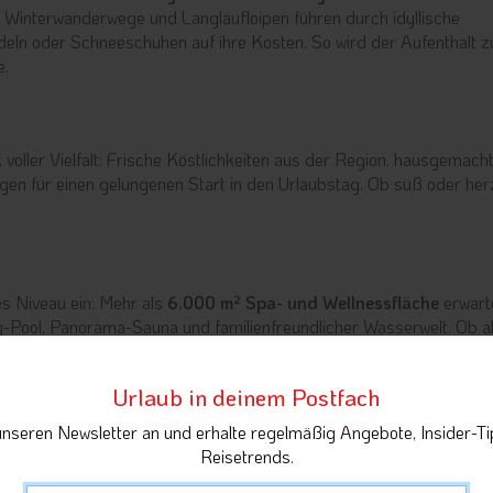
 Winterwanderwege und Langlaufloipen führen durch idyllische
eln oder Schneeschuhen auf ihre Kosten. So wird der Aufenthalt 
e.
voller Vielfalt: Frische Köstlichkeiten aus der Region, hausgemach
orgen für einen gelungenen Start in den Urlaubstag. Ob süß oder her
s Niveau ein: Mehr als
6.000 m² Spa- und Wellnessfläche
erwart
-Pool, Panorama-Sauna und familienfreundlicher Wasserwelt. Ob all
 für Ruhe, Regeneration und Erholung bieten Rückzug auf höchste
Urlaub in deinem Postfach
unseren Newsletter an und erhalte regelmäßig Angebote, Insider-Ti
Reisetrends.