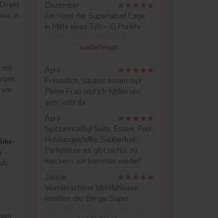
Direkt
Dezember
se, in
Ein Hotel der Superlative! Lage:
in Mitte eines Tals - 10 Punkte
Hotel: modern und stilvoll
weiterlesen
eingereicht - 10 Punkte
Hotelzimmer der pure Wahnsinn
, mit
- 10 Punkte Pool &
April
nigen
Wellnessbereich: modern,
Freundlich, sauber, essen top!
 wie
gemütlich kurz einfach nur schön
Meine Frau und ich fühlen uns
- 10 Punkte Service:
sehr wohl 👍
außergewöhnlich gut,
April
zuvorkommend und nicht
Spitzenmäßig! Suite, Essen, Pool,
aufdringlich - 10 Punkte Man
Hotelangestellte, Sauberkeit,
Bike-
kann dieses Hotel nur empfehlen.
Parkplätze: es gibt nichts zu
n
Diese Hotel ist das nah an der
meckern, wir kommen wieder!
aub
Perfektion. Auf meinen
bisherigen Reisen noch nie so
Januar
etwas erlebt.
Wunderschöne Wohlfühloase
inmitten der Berge. Super
freundliches Personal, welches
agen