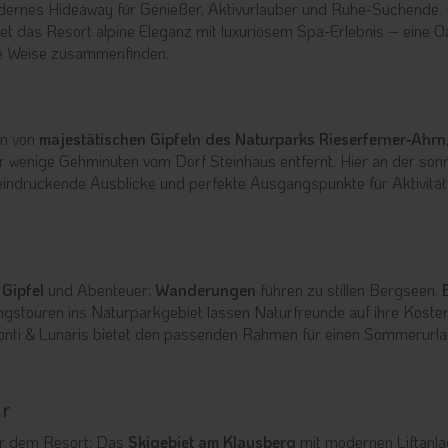
odernes Hideaway für Genießer, Aktivurlauber und Ruhe-Suchende. 
t das Resort alpine Eleganz mit luxuriösem Spa-Erlebnis – eine Oa
ge Weise zusammenfinden.
n von
majestätischen Gipfeln des Naturparks Rieserferner‑Ahrn
ur wenige Gehminuten vom Dorf Steinhaus entfernt. Hier an der son
eindruckende Ausblicke und perfekte Ausgangs­punkte für Aktivität
 Gipfel
und Abenteuer:
Wanderungen
führen zu stillen Bergseen,
gstouren ins Naturparkgebiet lassen Naturfreunde auf ihre Koste
onti & Lunaris bietet den passenden Rahmen für einen Sommerurl
ür
or dem Resort: Das
Skigebiet am Klausberg
mit modernen Liftanl