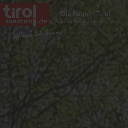
Die Region Tirol
Nordtirol - Südtirol - Osttirol