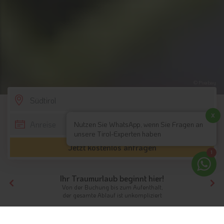
© Pixabay
SCROLL DOWN
x
Nutzen Sie WhatsApp, wenn Sie Fragen an
unsere Tirol-Experten haben
Jetzt kostenlos anfragen
1
Ihr Traumurlaub beginnt hier!
Von der Buchung bis zum Aufenthalt,
der gesamte Ablauf ist unkompliziert
Tirol
Südtirol
Tennishotel